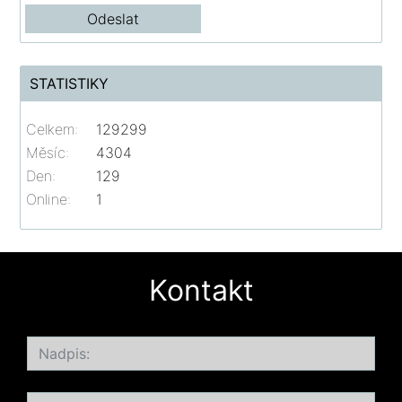
STATISTIKY
Celkem:
129299
Měsíc:
4304
Den:
129
Online:
1
Kontakt