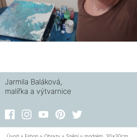
Jarmila Baláková,
malířka a výtvarnice
Úvod
»
Eshop
»
Obrazy
»
Snění v modrém, 30x30cm