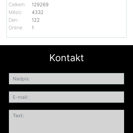
Celkem:
129269
Měsíc:
4332
Den:
122
Online:
1
Kontakt