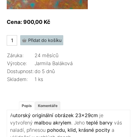
Cena: 900,00 Kč
Záruka:
24 měsíců
Výrobce:
Jarmila Baláková
Dostupnost:
do 5 dnů
Skladem:
1 ks
Popis
Komentáře
A
utorský originální obrázek 23x29cm
je
vytvořený
malbou akrylem
. Jeho
teplé barvy
vás
naladí, přinesou
pohodu, klid, krásné pocity
a