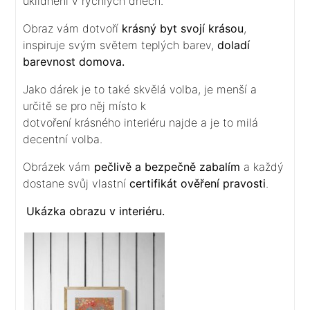
uklidnění v rychlých dnech.
Obraz vám dotvoří
krásný byt svojí krásou
,
inspiruje svým světem teplých barev,
doladí
barevnost
domova.
Jako dárek je to také skvělá volba, je menší a
určitě se pro něj místo k
dotvoření krásného interiéru najde a je to milá
decentní volba.
Obrázek vám
pečlivě a bezpečně zabalím
a každý
dostane svůj vlastní
certifikát ověření pravosti
.
Ukázka obrazu v interiéru.