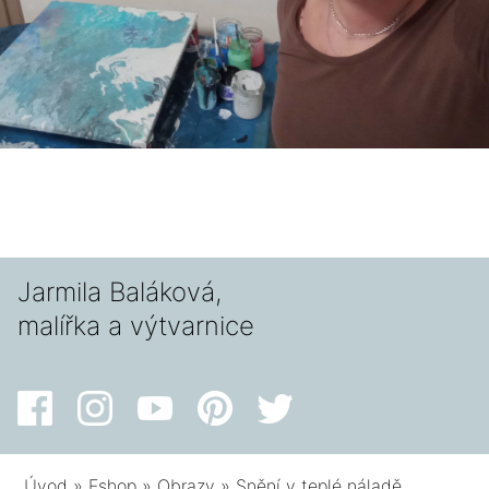
Jarmila Baláková,
malířka a výtvarnice
Úvod
»
Eshop
»
Obrazy
»
Snění v teplé náladě