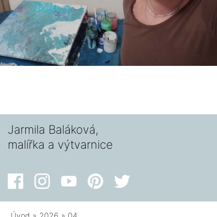
Jarmila Baláková,
malířka a výtvarnice
Úvod
»
2026
»
04