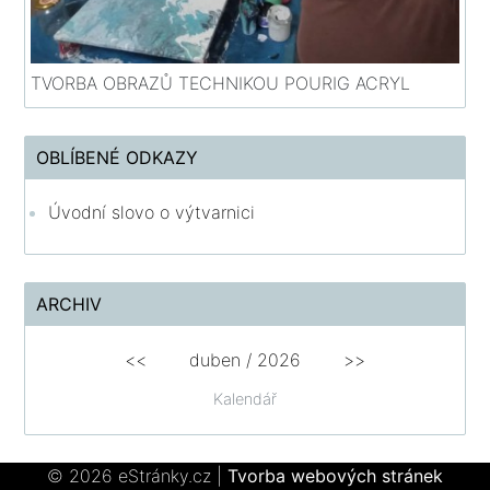
TVORBA OBRAZŮ TECHNIKOU POURIG ACRYL
OBLÍBENÉ ODKAZY
Úvodní slovo o výtvarnici
ARCHIV
<<
duben / 2026
>>
Kalendář
© 2026 eStránky.cz
|
Tvorba webových stránek