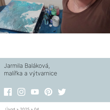
Jarmila Baláková,
malířka a výtvarnice
Úvod
»
2025
»
04