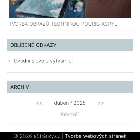
TVORBA OBRAZŮ TECHNIKOU POURIG ACRYL
OBLÍBENÉ ODKAZY
Úvodní slovo o výtvarnici
ARCHIV
<<
duben /
2025
>>
Kalendář
© 2026 eStránky.cz
|
Tvorba webových stránek